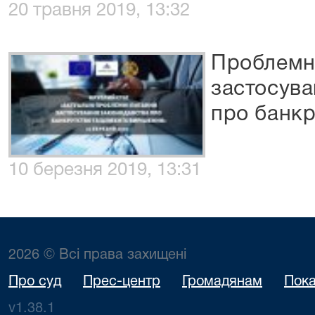
20 травня 2019, 13:32
Проблемн
застосува
про банкр
10 березня 2019, 13:31
2026 © Всі права захищені
Про суд
Прес-центр
Громадянам
Пока
v1.38.1