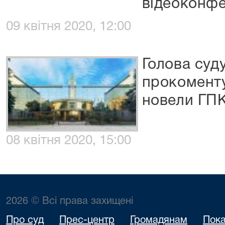
відеоконфе
09 квітня 2020, 12:00
Голова суд
прокоменту
новели ГП
08 квітня 2020, 15:00
2026 © Всі права захищені
Про суд
Прес-центр
Громадянам
Пока