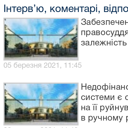
Інтерв’ю, коментарі, відпо
Забезпечен
правосуддя
залежність 
05 березня 2021, 11:45
Недофінанс
системи є 
на її руйн
в ручному 