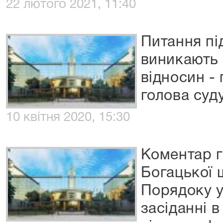
22 лютого 2021, 11:40
Питання пі
виникають 
відносин -
голова суд
10 квітня 2020, 15:30
Коментар г
Богацької 
Порядоку у
засіданні 