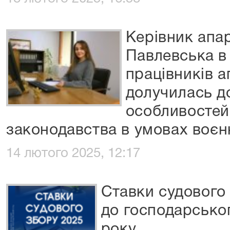
Керівник апа
Павлевська в
працівників а
долучилась д
особливостей
законодавства в умовах воєн
14 лютого 2025, 12:17
Ставки судового
до господарськог
року