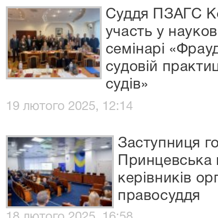
Суддя ПЗАГС К
участь у науко
семінарі «Фрау
судовій практи
судів»
19 лютого 2025, 12:14
Заступниця г
Принцевська 
керівників ор
правосуддя
18 лютого 2025, 16:58