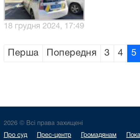
18 грудня 2024, 17:49
Перша
Попередня
3
4
5
2026 © Всі права захищені
Про суд
Прес-центр
Громадянам
Пока