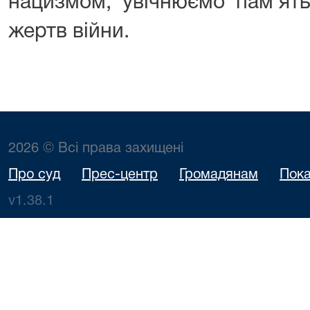
нацизмом, увічнюємо пам'ять
жертв війни.
2026 © Всі права захищені
Про суд
Прес-центр
Громадянам
Пока
v1.38.1