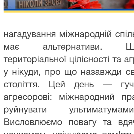
нагадування міжнародній спіл
має альтернативи. Ш
територіальної цілісності та а
у нікуди, про що назавжди с
століття. Цей день — гу
агресорові: міжнародний п
руйнувати ультиматума
Висловлюємо повагу та вдяч