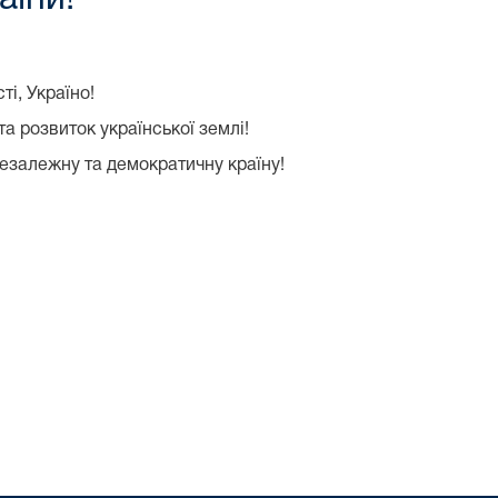
і, Україно!
а розвиток української землі!
езалежну та демократичну країну!