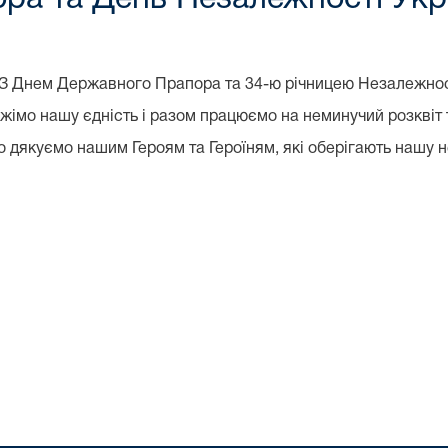
 З Днем Державного Прапора та 34-ю річницею Незалежност
жімо нашу єдність і разом працюємо на неминучий розквіт т
 дякуємо нашим Героям та Героїням, які оберігають нашу н