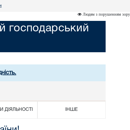
и
Людям з порушенням зору
ий господарський
ність.
И ДІЯЛЬНОСТІ
ІНШЕ
аїни!