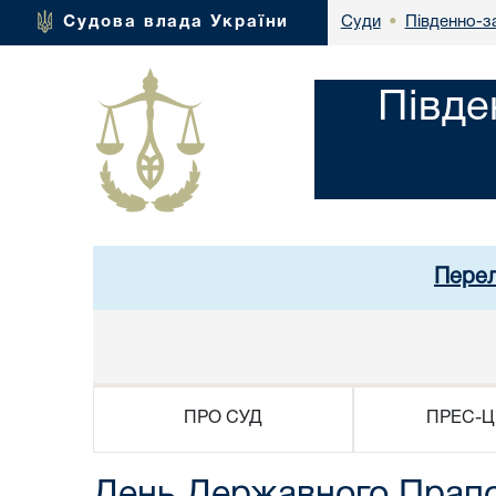
Південно-з
Судова влада України
Суди
•
Півде
Перел
ПРО СУД
ПРЕС-Ц
День Державного Прапо