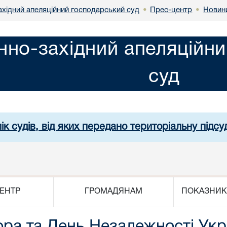
ахідний апеляційний господарський суд
Прес-центр
Новин
•
•
нно-західний апеляційн
суд
ік судів, від яких передано територіальну підсуд
ЕНТР
ГРОМАДЯНАМ
ПОКАЗНИК
ра та День Незалежності Укр