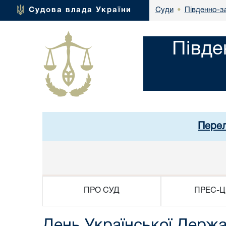
Південно-з
Судова влада України
Суди
•
Півде
Перел
ПРО СУД
ПРЕС-Ц
День Української Держа