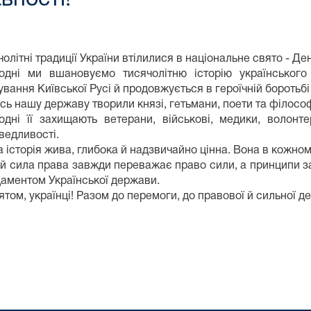
чолітні традиції України втілилися в національне свято - Де
одні ми вшановуємо тисячолітню історію українського
ування Київської Русі й продовжується в героїчній боротьбі
сь нашу державу творили князі, гетьмани, поети та філосо
одні її захищають ветерани, військові, медики, волонт
ведливості.
 історія жива, глибока й надзвичайно цінна. Вона в кожном
й сила права завжди переважає право сили, а принципи з
аментом Української держави.
вятом, українці! Разом до перемоги, до правової й сильної 