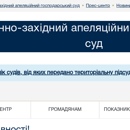
ахідний апеляційний господарський суд
Прес-центр
Новин
•
•
нно-західний апеляційн
суд
ік судів, від яких передано територіальну підсуд
ЕНТР
ГРОМАДЯНАМ
ПОКАЗНИК
вності!