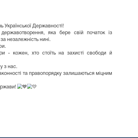
нь Української Державності!
 державотворення, яка бере свій початок із
 за незалежність нині.
фи.
ери - кожен, хто стоїть на захисті свободи й
у з нас.
аконності та правопорядку залишаються міцним
держави!