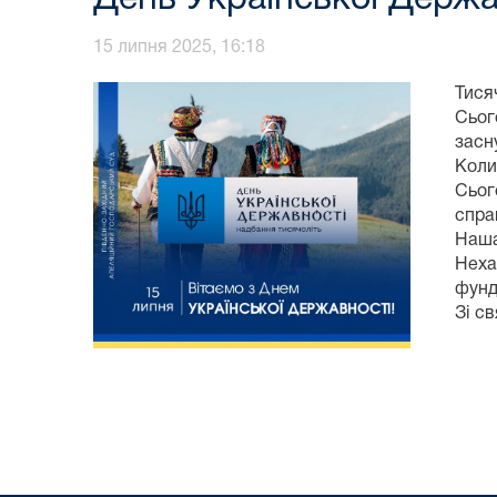
15 липня 2025, 16:18
Тися
Сьог
засн
Коли
Сьог
спра
Наша
Неха
фунд
Зі с