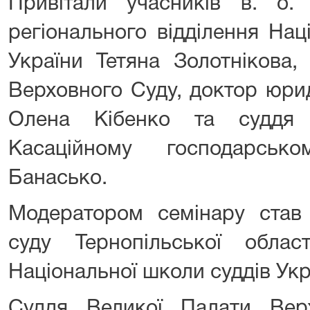
Привітали учасників в. о.
регіонального відділення Нац
України Тетяна Золотнікова,
Верховного Суду, доктор юри
Олена Кібенко та суддя
Касаційному господарськ
Банасько.
Модератором семінару став 
суду Тернопільської област
Національної школи суддів Ук
Суддя Великої Палати Вер