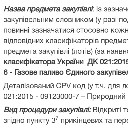
Назва предмета закупівлі
: із зазн
закупівельним словником (у разі под
повинні зазначатися стосовно кожн
відповідних класифікаторів предмет
предмета закупівлі (лотів) (за наявн
класифікатора України
ДК 021:201
6 - Газове паливо Єдиного закупів
Деталізований CPV код (у т.ч. для л
021:2015 - 09123000-7 – Природний 
Вид процедури закупівлі:
Відкриті 
7
згідно пункту 3
прикінцевих та пер