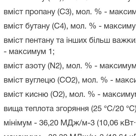
вміст пропану (C3), мол. % - макси
вміст бутану (C4), мол. % - максиму
вміст пентану та інших більш важки
- максимум 1;
вміст азоту (N2), мол. % - максимум
вміст вуглецю (CO2), мол. % - макс
вміст кисню (O2), мол. % - максимум
вища теплота згоряння (25 °C/20 °C)
мінімум - 36,20 МДж/м-3 (10,06 кВт⋅