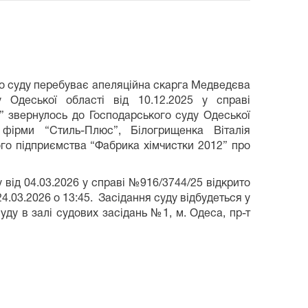
го суду перебуває апеляційна скарга Медведєва
Одеської області від 10.12.2025 у справі
 звернулось до Господарського суду Одеської
 фірми “Стиль-Плюс”, Білогрищенка Віталія
го підприємства “Фабрика хімчистки 2012” про
від 04.03.2026 у справі №916/3744/25 відкрито
.03.2026 о 13:45. Засідання суду відбудеться у
ду в залі судових засідань №1, м. Одеса, пр-т