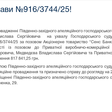
рави №916/3744/25!
овадженні Південно-західного апеляційного господарсько
ислава Сергійовича на ухвалу Господарського суду 
/3744/25 за позовом Акціонерне товариство “Сенс Банк”
сті із позовом до Приватної виробничо-комерційної
оровича, Медведєва Владислава Сергійовича та Приватно
нення 817 841,25 грн.
лою Південно-західного апеляційного господарського суду 
яційне провадження та призначено справу до розгляду на 24
іщенні Південно-західного апеляційного господарського су
енка, 29.