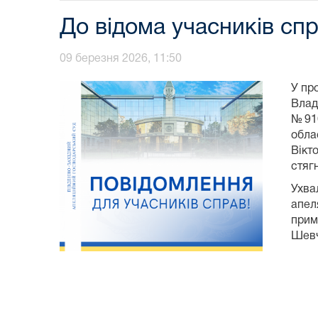
До відома учасників сп
09 березня 2026, 11:50
У пр
Влад
№916
обла
Вікт
стяг
Ухва
апел
прим
Шевч